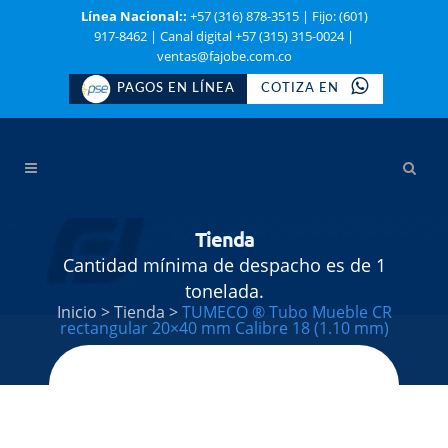
Línea Nacional::
+57 (316) 878-3515
|
Fijo: (601)
917-8462
|
Canal digital +57 (315) 315-0024
|
ventas@fajobe.com.co
PAGOS EN LÍNEA
COTIZA EN
Tienda
Cantidad mínima de despacho es de 1
tonelada.
Inicio
>
Tienda
>
TUMECO ® Tubo Mueble CR
rectangular 20×40 mm Calibre 18 (1.10 mm)