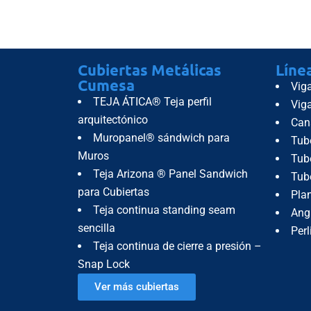
Cubiertas Metálicas
Líne
Cumesa
Vig
TEJA ÁTICA® Teja perfil
Vig
arquitectónico
Can
Muropanel® sándwich para
Tub
Muros
Tube
Teja Arizona ® Panel Sandwich
Tub
para Cubiertas
Pla
Teja continua standing seam
Ang
sencilla
Perl
Teja continua de cierre a presión –
Snap Lock
Ver más cubiertas