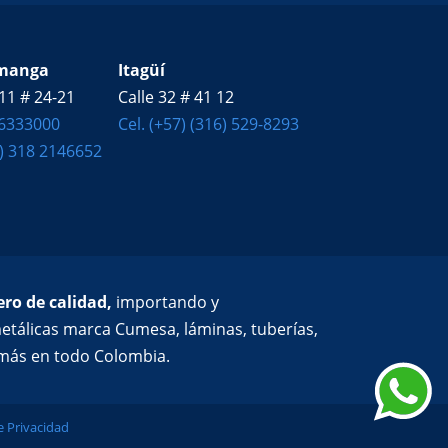
manga
Itagüí
11 # 24-21
Calle 32 # 41 12
 6333000
Cel. (+57) (316) 529-8293
7) 318 2146652
ro de calidad,
importando y
etálicas marca Cumesa, láminas, tuberías,
y más en todo Colombia.
de Privacidad