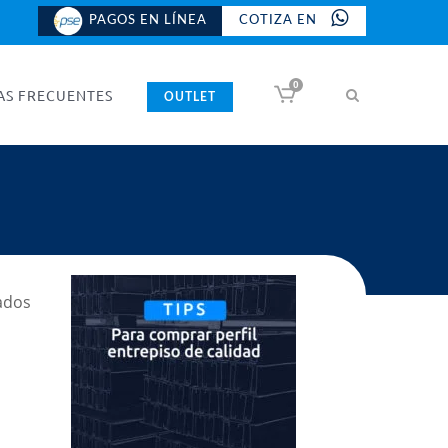
PAGOS EN LÍNEA
COTIZA EN
0
AS FRECUENTES
OUTLET
ados