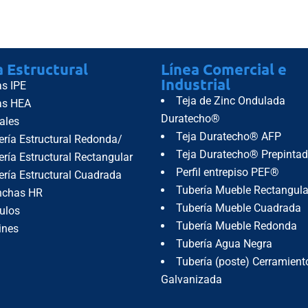
a Estructural
Línea Comercial e
Industrial
as IPE
Teja de Zinc Ondulada
as HEA
Duratecho®
ales
Teja Duratecho® AFP
ería Estructural Redonda/
Teja Duratecho® Prepinta
ría Estructural Rectangular
Perfil entrepiso PEF®
ería Estructural Cuadrada
Tubería Mueble Rectangula
nchas HR
Tubería Mueble Cuadrada
ulos
Tubería Mueble Redonda
ines
Tubería Agua Negra
Tubería (poste) Cerramient
Galvanizada