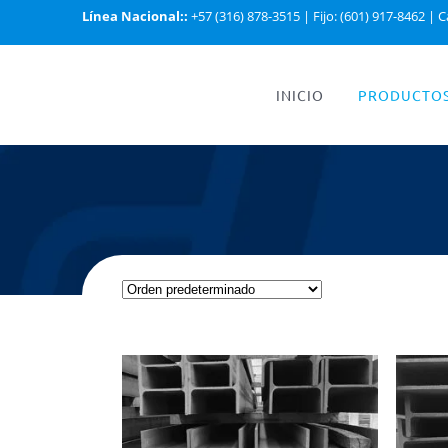
Línea Nacional::
+57 (316) 878-3515
|
Fijo: (601) 917-8462
|
C
INICIO
PRODUCTO