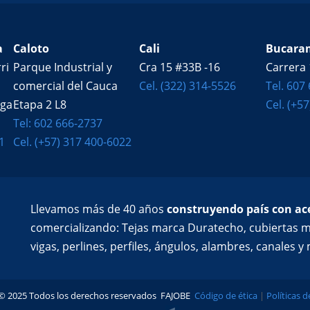
a
Caloto
Cali
Bucara
ri
Parque Industrial y
Cra 15 #33B -16
Carrera 
comercial del Cauca
Cel. (322) 314-5526
Tel. 607
ega
Etapa 2 L8
Cel. (+5
Tel: 602 666-2737
1
Cel. (+57) 317 400-6022
Llevamos más de 40 años
construyendo país con ace
comercializando: Tejas marca Duratecho, cubiertas m
vigas, perlines, perfiles, ángulos, alambres, canales 
© 2025 Todos los derechos reservados FAJOBE
Código de ética
|
Políticas 