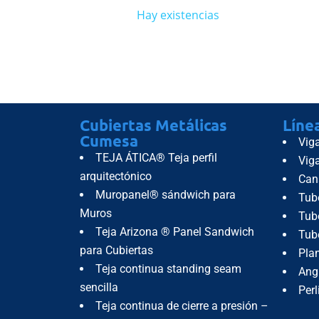
Hay existencias
Sin ex
Cubiertas Metálicas
Líne
Cumesa
Vig
TEJA ÁTICA® Teja perfil
Vig
arquitectónico
Can
Muropanel® sándwich para
Tub
Muros
Tube
Teja Arizona ® Panel Sandwich
Tub
para Cubiertas
Pla
Teja continua standing seam
Ang
sencilla
Perl
Teja continua de cierre a presión –