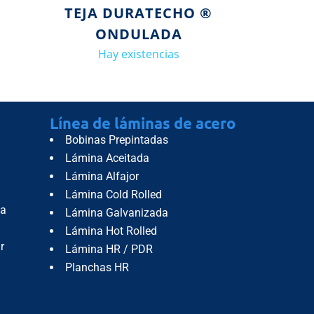
TEJA DURATECHO ®
ONDULADA
Hay existencias
Línea de láminas de acero
Bobinas Prepintadas
Lámina Aceitada
Lámina Alfajor
Lámina Cold Rolled
da
Lámina Galvanizada
Lámina Hot Rolled
r
Lámina HR / PDR
Planchas HR