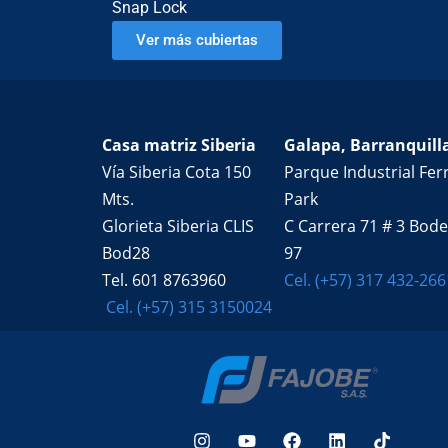
Snap Lock
Ver más cubiertas
Puntos de venta físicos de acero
Casa matriz Siberia
Galapa, Barranquill
Vía Siberia Cota 150
Parque Industrial Ferr
Mts.
Park
Glorieta Siberia CLIS
C Carrera 71 # 3 Bod
Bod28
97
Tel. 601 8763960
Cel. (+57) 317 432-266
Cel. (+57) 315 3150024