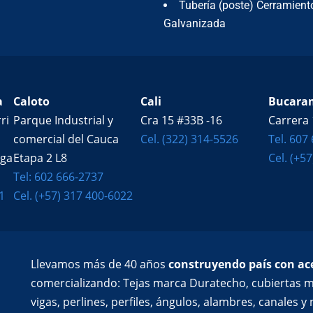
Tubería (poste) Cerramient
Galvanizada
a
Caloto
Cali
Bucara
ri
Parque Industrial y
Cra 15 #33B -16
Carrera 
comercial del Cauca
Cel. (322) 314-5526
Tel. 607
ega
Etapa 2 L8
Cel. (+5
Tel: 602 666-2737
1
Cel. (+57) 317 400-6022
Llevamos más de 40 años
construyendo país con ace
comercializando: Tejas marca Duratecho, cubiertas m
vigas, perlines, perfiles, ángulos, alambres, canales 