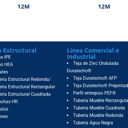
12M
12M
istencias
Sin existencias
a Estructural
Línea Comercial e
Industrial
as IPE
Teja de Zinc Ondulada
as HEA
Duratecho®
ales
Teja Duratecho® AFP
ería Estructural Redonda/
Teja Duratecho® Prepinta
ría Estructural Rectangular
Perfil entrepiso PEF®
ería Estructural Cuadrada
Tubería Mueble Rectangula
nchas HR
Tubería Mueble Cuadrada
ulos
Tubería Mueble Redonda
ines
Tubería Agua Negra