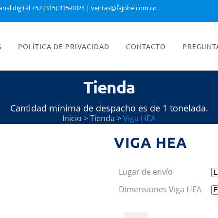
anal digital +57 (315) 315-0024
|
ventas@fajobe.com.co
S
POLÍTICA DE PRIVACIDAD
CONTACTO
PREGUNT
Tienda
Cantidad mínima de despacho es de 1 tonelada.
Inicio
>
Tienda
>
Viga HEA
VIGA HEA
Lugar de envío
Dimensiones Viga HEA