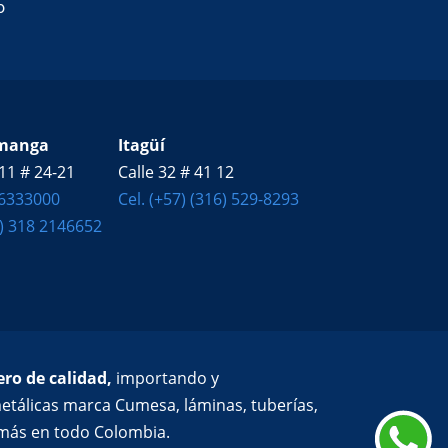
o
manga
Itagüí
11 # 24-21
Calle 32 # 41 12
 6333000
Cel. (+57) (316) 529-8293
7) 318 2146652
ro de calidad,
importando y
etálicas marca Cumesa, láminas, tuberías,
y más en todo Colombia.