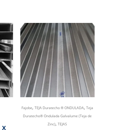
,
,
Fajobe
TEJA Duratecho ® ONDULADA
Teja
Duratecho® Ondulada Galvalume (Teja de
,
Zinc)
TEJAS
 X