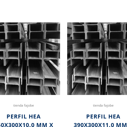
tienda fajobe
tienda fajobe
PERFIL HEA
PERFIL HEA
50X300X10.0 MM X
390X300X11.0 MM