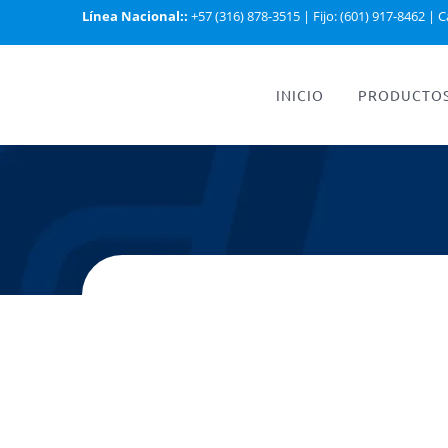
Línea Nacional::
+57 (316) 878-3515
|
Fijo: (601) 917-8462
|
C
INICIO
PRODUCTO