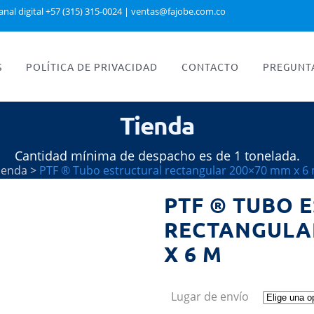
anal digital +57 (315) 315-0024
|
ventas@fajobe.com.co
S
POLÍTICA DE PRIVACIDAD
CONTACTO
PREGUNT
Tienda
Cantidad mínima de despacho es de 1 tonelada.
ienda
>
PTF ® Tubo estructural rectangular 200×70 mm x 6
PTF ® TUBO 
RECTANGULAR
X 6 M
Lugar de envío