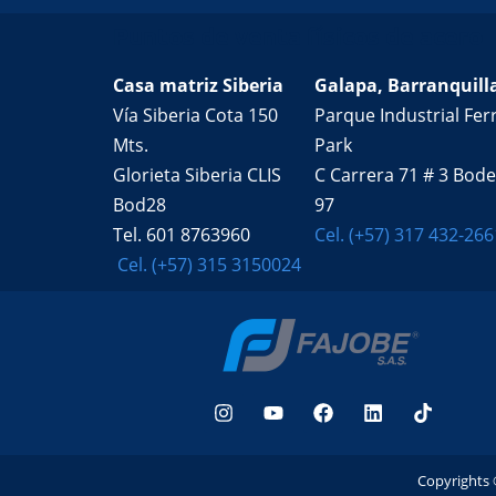
Puntos de venta físicos de acero
Casa matriz Siberia
Galapa, Barranquill
Vía Siberia Cota 150
Parque Industrial Ferr
Mts.
Park
Glorieta Siberia CLIS
C Carrera 71 # 3 Bod
Bod28
97
Tel. 601 8763960
Cel. (+57) 317 432-266
Cel. (+57) 315 3150024
Copyrights 