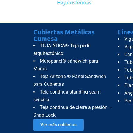
Hay existencias
Sin ex
Cubiertas Metálicas
Líne
Cumesa
Vig
TEJA ÁTICA® Teja perfil
Vig
arquitectónico
Can
Muropanel® sándwich para
Tub
Muros
Tube
Teja Arizona ® Panel Sandwich
Tub
para Cubiertas
Pla
Teja continua standing seam
Ang
sencilla
Perl
Teja continua de cierre a presión –
Snap Lock
Ver más cubiertas