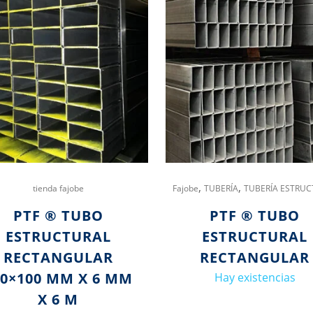
,
,
tienda fajobe
Fajobe
TUBERÍA
TUBERÍA ESTRUC
PTF ® TUBO
PTF ® TUBO
ESTRUCTURAL
ESTRUCTURAL
RECTANGULAR
RECTANGULAR
50×100 MM X 6 MM
Hay existencias
X 6 M