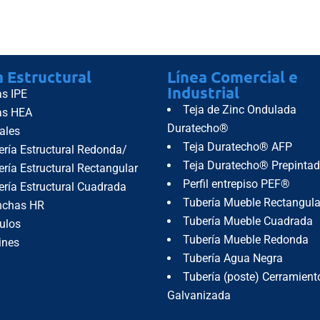
istencias
a Estructural
Línea Comercial e
Industrial
as IPE
Teja de Zinc Ondulada
as HEA
Duratecho®
ales
Teja Duratecho® AFP
ería Estructural Redonda/
Teja Duratecho® Prepinta
ría Estructural Rectangular
Perfil entrepiso PEF®
ería Estructural Cuadrada
Tubería Mueble Rectangula
nchas HR
Tubería Mueble Cuadrada
ulos
Tubería Mueble Redonda
ines
Tubería Agua Negra
Tubería (poste) Cerramient
Galvanizada