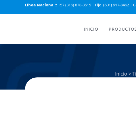
Línea Nacional::
+57 (316) 878-3515
|
Fijo: (601) 917-8462
|
C
INICIO
PRODUCTO
Inicio
>
T