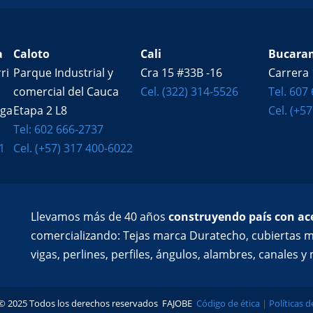
a
Caloto
Cali
Bucara
ri
Parque Industrial y
Cra 15 #33B -16
Carrera 
comercial del Cauca
Cel. (322) 314-5526
Tel. 607
ega
Etapa 2 L8
Cel. (+5
Tel: 602 666-2737
1
Cel. (+57) 317 400-6022
Llevamos más de 40 años
construyendo país con ace
comercializando: Tejas marca Duratecho, cubiertas m
vigas, perlines, perfiles, ángulos, alambres, canales 
© 2025 Todos los derechos reservados FAJOBE
Código de ética
|
Políticas 