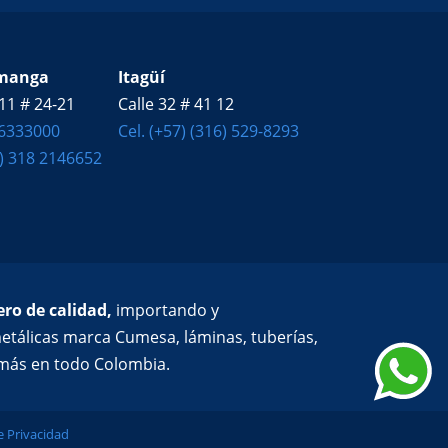
manga
Itagüí
11 # 24-21
Calle 32 # 41 12
 6333000
Cel. (+57) (316) 529-8293
7) 318 2146652
ro de calidad,
importando y
etálicas marca Cumesa, láminas, tuberías,
y más en todo Colombia.
de Privacidad