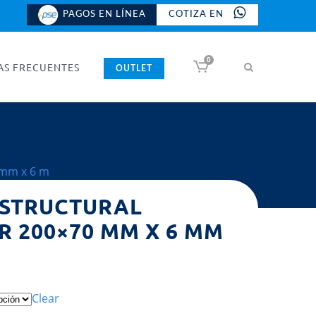
PAGOS EN LÍNEA
COTIZA EN
0
AS FRECUENTES
OUTLET
 mm x 6 m
ESTRUCTURAL
 200×70 MM X 6 MM
Clear