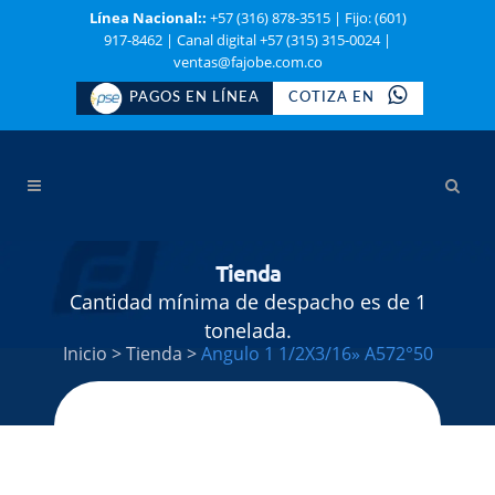
Línea Nacional::
+57 (316) 878-3515
|
Fijo: (601)
917-8462
|
Canal digital +57 (315) 315-0024
|
ventas@fajobe.com.co
PAGOS EN LÍNEA
COTIZA EN
Tienda
Cantidad mínima de despacho es de 1
tonelada.
Inicio
>
Tienda
>
Angulo 1 1/2X3/16» A572°50