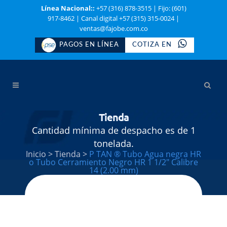
Línea Nacional::
+57 (316) 878-3515
|
Fijo: (601)
917-8462
|
Canal digital +57 (315) 315-0024
|
ventas@fajobe.com.co
PAGOS EN LÍNEA
COTIZA EN
Tienda
Cantidad mínima de despacho es de 1
tonelada.
Inicio
>
Tienda
>
P TAN ® Tubo Agua negra HR
o Tubo Cerramiento Negro HR 1 1/2″ Calibre
14 (2.00 mm)