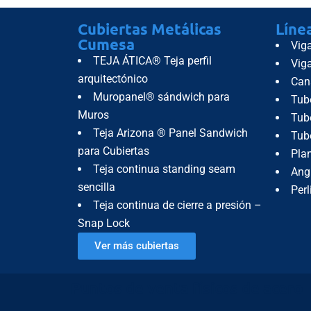
Cubiertas Metálicas
Líne
Cumesa
Vig
TEJA ÁTICA® Teja perfil
Vig
arquitectónico
Can
Muropanel® sándwich para
Tub
Muros
Tube
Teja Arizona ® Panel Sandwich
Tub
para Cubiertas
Pla
Teja continua standing seam
Ang
sencilla
Perl
Teja continua de cierre a presión –
Snap Lock
Ver más cubiertas
Puntos de venta físicos de acero