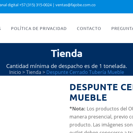
anal digital +57 (315) 315-0024
|
ventas@fajobe.com.co
S
POLÍTICA DE PRIVACIDAD
CONTACTO
PREGUNT
Tienda
Cantidad mínima de despacho es de 1 tonelada.
Inicio
>
Tienda
>
Despunte Cerrado Tubería Mueble
DESPUNTE C
MUEBLE
*Nota:
Los productos del O
manera presencial, previo c
producto. Las imágenes son 
outlet deben conocerse a tr