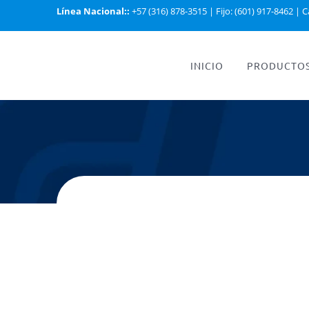
Línea Nacional::
+57 (316) 878-3515
|
Fijo: (601) 917-8462
|
C
INICIO
PRODUCTO