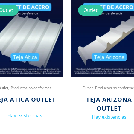
Outlet
Outlet
,
,
Outlet
Productos no conformes
Outlet
Productos no conforme
EJA ATICA OUTLET
TEJA ARIZONA
OUTLET
Hay existencias
Hay existencias