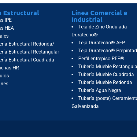
a Estructural
Línea Comercial e
Industrial
as IPE
Teja de Zinc Ondulada
as HEA
Duratecho®
ales
Teja Duratecho® AFP
ería Estructural Redonda/
Teja Duratecho® Prepinta
ría Estructural Rectangular
Perfil entrepiso PEF®
ería Estructural Cuadrada
Tubería Mueble Rectangula
nchas HR
Tubería Mueble Cuadrada
ulos
Tubería Mueble Redonda
ines
Tubería Agua Negra
Tubería (poste) Cerramient
Galvanizada